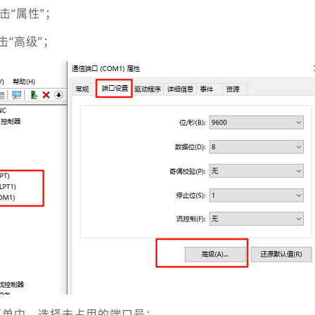
击“属性”；
击“高级”；
下拉菜单中，选择未占用的端口号；