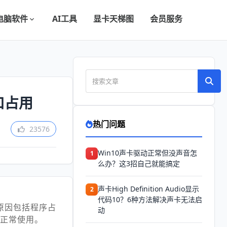
电脑软件
AI工具
显卡天梯图
会员服务
口占用
热门问题
23576
Win10声卡驱动正常但没声音怎
1
么办？这3招自己就能搞定
声卡High Definition Audio显示
2
代码10？6种方法解决声卡无法启
原因包括程序占
动
复正常使用。