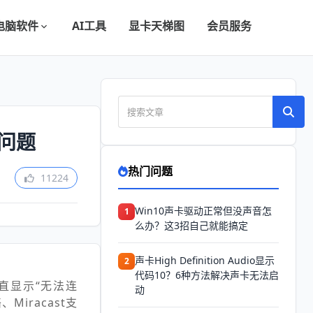
电脑软件
AI工具
显卡天梯图
会员服务
问题
热门问题
11224
Win10声卡驱动正常但没声音怎
1
么办？这3招自己就能搞定
声卡High Definition Audio显示
2
代码10？6种方法解决声卡无法启
直显示“无法连
动
iracast支