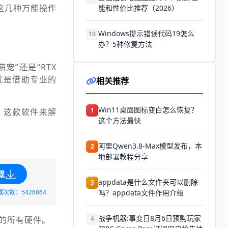
这几种万能操作
能和性价比推荐（2026）
Windows提示错误代码19怎么
10
办？5种修复方法
宠”还是“RTX
法就是借助专业的
相关推荐
Win11桌面图标变白怎么恢复？
1
」这款软件来解
这个方法最快
阿里Qwen3.8-Max模型发布，本
2
地部署教程分享
载
appdata是什么文件夹可以删除
3
载次数：5426864
吗？appdata文件作用介绍
战争机器:事变日8月6日预购玩家
脑的所有硬件。
4