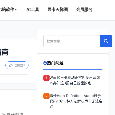
电脑软件
AI工具
显卡天梯图
会员服务
指南
热门问题
29027
Win10声卡驱动正常但没声音怎
1
么办？这3招自己就能搞定
声卡High Definition Audio显示
2
代码10？6种方法解决声卡无法启
动