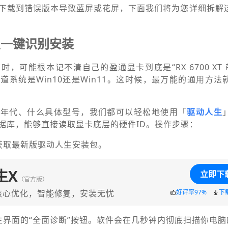
下载到错误版本导致蓝屏或花屏，下面我们将为您详细拆解
生一键识别安装
，可能根本记不清自己的盈通显卡到底是“RX 6700 XT 萌
不知道系统是Win10还是Win11。这时候，最万能的通用方
么年代、什么具体型号，我们都可以轻松地使用「
驱动人生
据库，能够直接读取显卡底层的硬件ID。操作步骤：
获取最新版驱动人生安装包。
生X
立即下
（官方版）
核心优化，智能修复，安装无忧
好评率97%
下
主界面的“全面诊断”按钮。软件会在几秒钟内彻底扫描你电