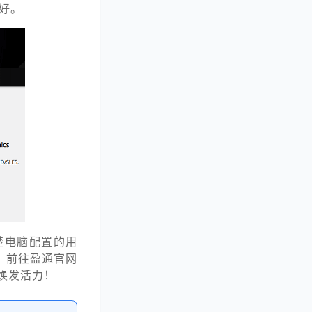
装好。
楚电脑配置的用
，前往盈通官网
新焕发活力！