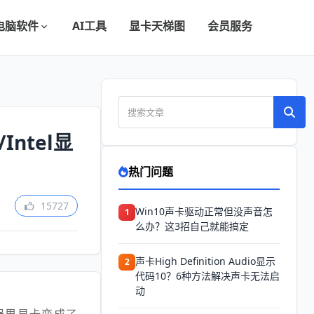
电脑软件
AI工具
显卡天梯图
会员服务
ntel显
热门问题
15727
Win10声卡驱动正常但没声音怎
1
么办？这3招自己就能搞定
声卡High Definition Audio显示
2
代码10？6种方法解决声卡无法启
动