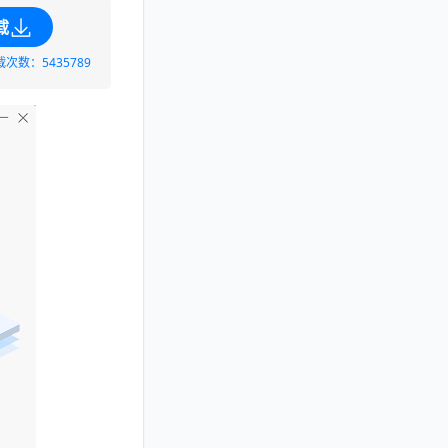
载
载次数：5435789