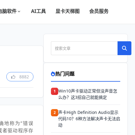
电脑软件
AI工具
显卡天梯图
会员服务
热门问题
8882
Win10声卡驱动正常但没声音怎
1
么办？这3招自己就能搞定
声卡High Definition Audio显示
2
代码10？6种方法解决声卡无法启
确地称为“错误
动
或者驱动程序存