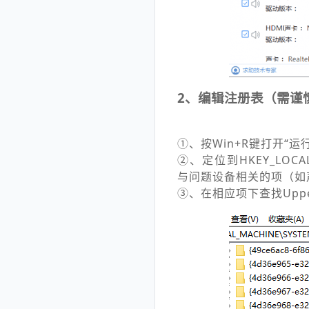
2、编辑注册表（需谨
①、按Win+R键打开“运
②、定位到HKEY_LOCAL_M
与问题设备相关的项（如声卡对应
③、在相应项下查找Upper