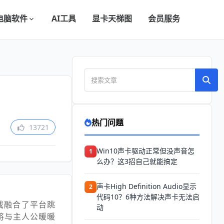
电脑软件
AI工具
显卡天梯图
会员服务
热门问题
13721
Win10声卡驱动正常但没声音怎
1
么办？这3招自己就能搞定
声卡High Definition Audio显示
2
代码10？6种方法解决声卡无法启
戏融合了平台跳
动
将与主人公暖暖