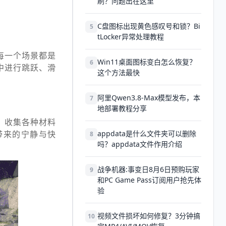
刷？问题出在这里
C盘图标出现黄色感叹号和锁？Bi
5
tLocker异常处理教程
每一个场景都是
Win11桌面图标变白怎么恢复？
6
中进行跳跃、滑
这个方法最快
阿里Qwen3.8-Max模型发布，本
7
地部署教程分享
，收集各种材料
带来的宁静与快
appdata是什么文件夹可以删除
8
吗？appdata文件作用介绍
战争机器:事变日8月6日预购玩家
9
和PC Game Pass订阅用户抢先体
验
视频文件损坏如何修复？3分钟搞
10