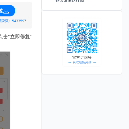
畅又清晰这样调
载
载次数：5433597
点击“
立即修复
”