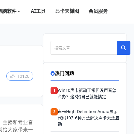
电脑软件
AI工具
显卡天梯图
会员服务
热门问题
10126
Win10声卡驱动正常但没声音怎
1
么办？这3招自己就能搞定
声卡High Definition Audio显示
2
代码10？6种方法解决声卡无法启
、主播和专业音
动
就给大家带来一