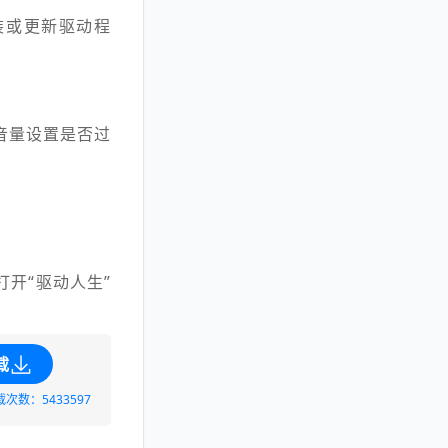
装或更新驱动程
音量设置是否过
开“驱动人生”
载
载次数：5433597