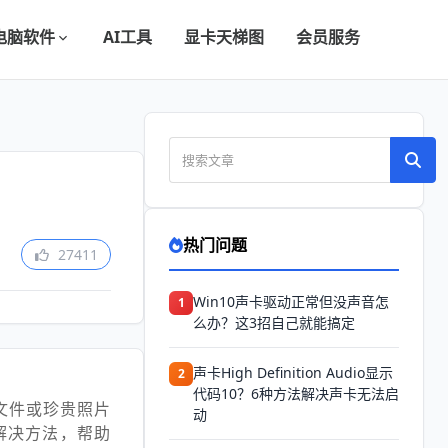
电脑软件
AI工具
显卡天梯图
会员服务
热门问题
27411
Win10声卡驱动正常但没声音怎
1
么办？这3招自己就能搞定
声卡High Definition Audio显示
2
代码10？6种方法解决声卡无法启
文件或珍贵照片
动
解决方法，帮助