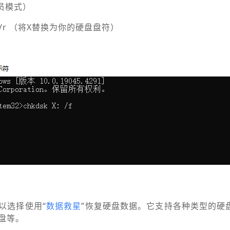
员模式）
/f /r （将X替换为你的硬盘盘符）
以选择使用“
数据救星
”恢复硬盘数据。它支持各种类型的硬
盘等。