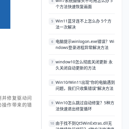
win7系统摄像头不可用怎么办 5
4
个方法快速恢复画面
Win11蓝牙连不上怎么办 5个方
5
法一次解决
电脑提示winlogon.exe错误？Wi
6
ndows登录进程异常解决方法
window10怎么彻底关闭更新 永
7
久关闭自动更新的方法
Win10/Win11出现“你的电脑遇到
8
问题，我们只收集错误”解决方法
测并修复驱动问
Win10怎么跳过自动修复？5种方
9
动操作带来的错
法快速退出修复循环
由于找不到Qt5WinExtras.dll无
10