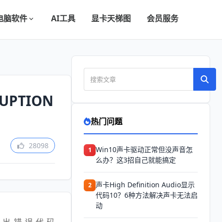
电脑软件
AI工具
显卡天梯图
会员服务
UPTION
热门问题
28098
Win10声卡驱动正常但没声音怎
1
么办？这3招自己就能搞定
声卡High Definition Audio显示
2
代码10？6种方法解决声卡无法启
动