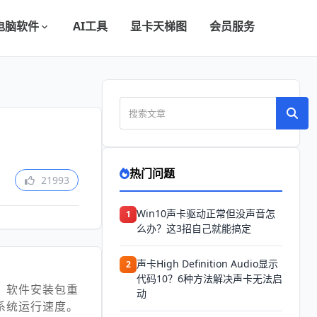
电脑软件
AI工具
显卡天梯图
会员服务
热门问题
21993
Win10声卡驱动正常但没声音怎
1
么办？这3招自己就能搞定
声卡High Definition Audio显示
2
代码10？6种方法解决声卡无法启
、软件安装包重
动
系统运行速度。