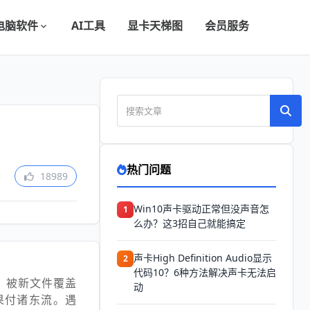
电脑软件
AI工具
显卡天梯图
会员服务
热门问题
18989
Win10声卡驱动正常但没声音怎
1
么办？这3招自己就能搞定
声卡High Definition Audio显示
2
代码10？6种方法解决声卡无法启
，被新文件覆盖
动
果付诸东流。遇