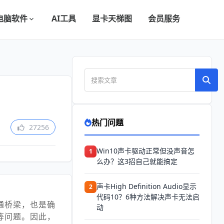
电脑软件
AI工具
显卡天梯图
会员服务
热门问题
27256
Win10声卡驱动正常但没声音怎
1
么办？这3招自己就能搞定
声卡High Definition Audio显示
2
代码10？6种方法解决声卡无法启
通桥梁，也是确
动
等问题。因此，