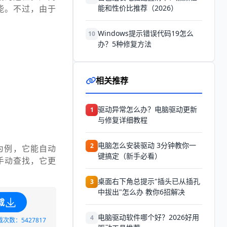
能。不过，由于
能和性价比推荐（2026）
Windows提示错误代码19怎么
10
办？5种修复方法
相关推荐
驱动异常怎么办？电脑驱动更新
1
与修复详细教程
电脑怎么安装驱动 3分钟教你一
2
”为例，它能自动
键搞定（新手必看）
手动查找，它更
桌面右下角总提示"插头已从插孔
3
中拔出"怎么办 教你6招解决
载
电脑驱动软件哪个好？2026好用
4
载次数：5427817