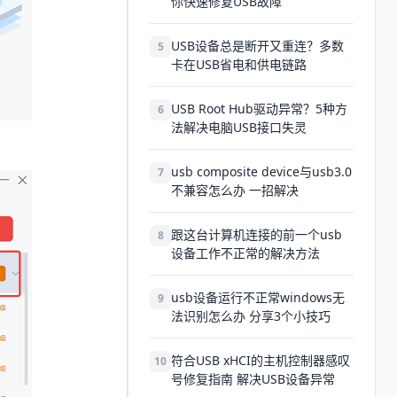
你快速修复USB故障
USB设备总是断开又重连？多数
5
卡在USB省电和供电链路
USB Root Hub驱动异常？5种方
6
法解决电脑USB接口失灵
usb composite device与usb3.0
7
不兼容怎么办 一招解决
跟这台计算机连接的前一个usb
8
设备工作不正常的解决方法
usb设备运行不正常windows无
9
法识别怎么办 分享3个小技巧
符合USB xHCI的主机控制器感叹
10
号修复指南 解决USB设备异常