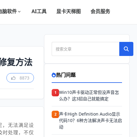
电脑软件
AI工具
显卡天梯图
会员服务
效修复方法
热门问题
8873
Win10声卡驱动正常但没声音怎
1
么办？这3招自己就能搞定
声卡High Definition Audio显示
2
代码10？6种方法解决声卡无法启
足，无法满足设
动
及时处理，不仅