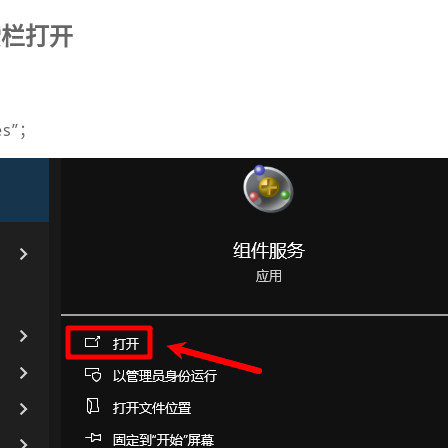
索栏打开
es”；