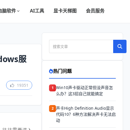
电脑软件
AI工具
显卡天梯图
会员服务
ows服
热门问题
19351
Win10声卡驱动正常但没声音怎
1
么办？这3招自己就能搞定
声卡High Definition Audio显示
2
代码10？6种方法解决声卡无法启
动