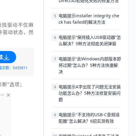
Direct3D初始化失败的修复方法
电脑提示installer integrity che
5
ck has failed的解决方法
查找驱动不仅麻
硬件驱动状态，然
电脑提示“保持插入USB驱动器”怎
6
么解决？5种方法彻底关闭弹窗
载
电脑提示“此Windows内部版本即
7
将过期”怎么办？5种方法快速解
载次数：5435811
决
诊断”选项；
电脑提示A字出现了问题无法安装
8
功能怎么办？5种方法修复安装问
题
电脑提示"不支持的USB-C音频适
9
配器"怎么解决？6招实测有效