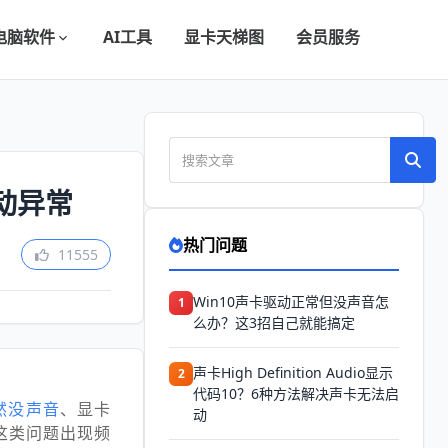
电脑软件
AI工具
显卡天梯图
会员服务
动异常
热门问题
11555
Win10声卡驱动正常但没声音怎
1
么办？这3招自己就能搞定
声卡High Definition Audio显示
2
代码10？6种方法解决声卡无法启
然没声音
、显卡
动
这类问题出现频