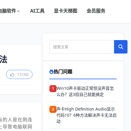
电脑软件
AI工具
显卡天梯图
会员服务
法
热门问题
15160
Win10声卡驱动正常但没声音怎
1
么办？这3招自己就能搞定
声卡High Definition Audio显示
2
代码10？6种方法解决声卡无法启
有的人是在刚连
动
上导致电脑联网