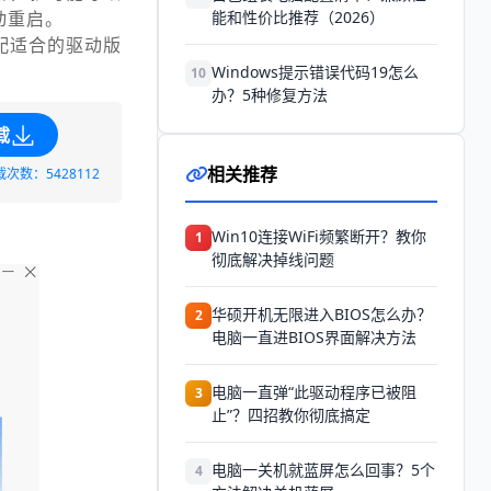
动重启。
能和性价比推荐（2026）
配适合的驱动版
Windows提示错误代码19怎么
10
办？5种修复方法
载
相关推荐
载次数：5428112
Win10连接WiFi频繁断开？教你
1
彻底解决掉线问题
华硕开机无限进入BIOS怎么办？
2
电脑一直进BIOS界面解决方法
电脑一直弹“此驱动程序已被阻
3
止”？四招教你彻底搞定
电脑一关机就蓝屏怎么回事？5个
4