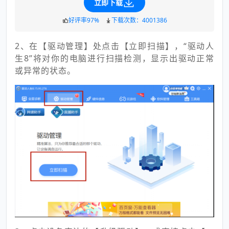
立即下载
好评率97%
下载次数：4001386
2、在【驱动管理】处点击【立即扫描】，“驱动人
生8”将对你的电脑进行扫描检测，显示出驱动正常
或异常的状态。