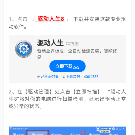
→
驱动人生8
←
1、点击
下载并安装这款专业驱
动软件。
驱动人生
（官方版）
驱动业界标准，全自动检测安装，智能修
复
立即下载
好评率97%
下载次数：4001386
2、在【驱动管理】处点击【立即扫描】，“驱动人
生8”将对你的电脑进行扫描检测，显示出驱动正常
或异常的状态。