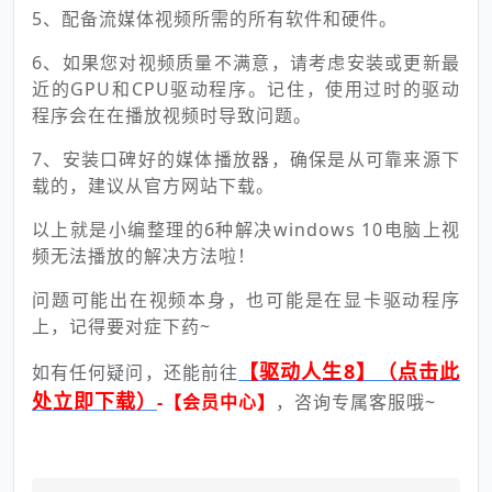
5、配备流媒体视频所需的所有软件和硬件。
6、如果您对视频质量不满意，请考虑安装或更新最
近的GPU和CPU驱动程序。记住，使用过时的驱动
程序会在在播放视频时导致问题。
7、安装口碑好的媒体播放器，确保是从可靠来源下
载的，建议从官方网站下载。
以上就是小编整理的6种解决windows 10电脑上视
频无法播放的解决方法啦！
问题可能出在视频本身，也可能是在显卡驱动程序
上，记得要对症下药~
【驱动人生8】（点击此
如有任何疑问，还能前往
处立即下载）
-【会员中心】
，咨询专属客服哦~