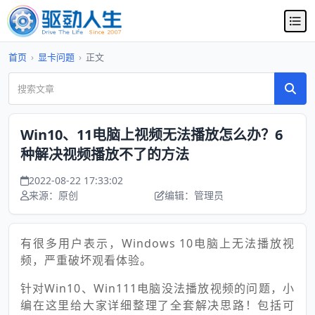
首页
›
显卡问题
›
正文
Win10、11电脑上视频无法播放怎么办？6
种解决视频播放不了的方法
2022-08-22 17:33:02
来源：原创
编辑：管理员
有很多用户表示，Windows 10电脑上无法播放视
频，严重破坏观看体验。
针对Win10、Win111电脑没法播放视频的问题，小
编在这里给大家详细整理了全套解决思路！包括可