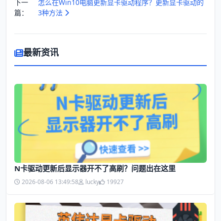
下一
怎么在Win10电脑更新显卡驱动程序？更新显卡驱动的
篇：
3种方法
最新资讯
N卡驱动更新后显示器开不了高刷？问题出在这里
2026-08-06 13:49:58
lucky
19927