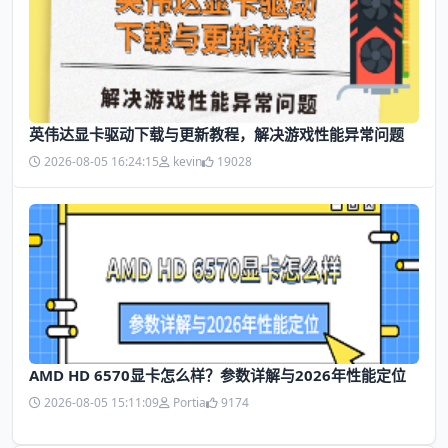
英伟达显卡驱动下载与更新教程，解决游戏性能异常问题
2026-08-05 16:24:15
kevin
19028
AMD HD 6570显卡怎么样？参数详解与2026年性能定位
2026-08-05 15:11:09
Portia
9174