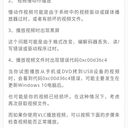
2、 视频慢动作播放
慢动作视频可能是由于系统中的视频驱动或媒体播
放器过时，或者有损坏的视频文件。
3、播放视频时出现黑屏
这个问题可能是由于格式改变、编解码器丢失、读/
写错误或驱动程序过时。
4、播放视频文件时出现错误代码0xc00d36c4
当你试图播放从手机或DVD拷到USB设备的视频
时，会看到代码0xc00d36c4错误，可能主要发生在
更新Windows 10电脑后。
也可能是你的视频已经损坏。在这种情况下，考虑
再次获取视频文件。
而如果你使用VLC播放视频，可以按照下面的步骤来
检查视频能否正常播放。