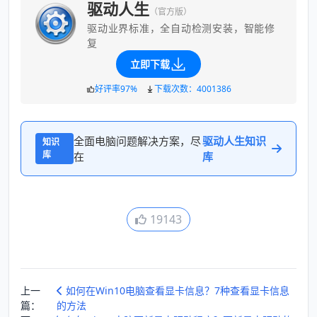
驱动人生
（官方版）
驱动业界标准，全自动检测安装，智能修
复
立即下载
好评率97%
下载次数：4001386
全面电脑问题解决方案，尽
驱动人生知识
知识
库
在
库
19143
上一
如何在Win10电脑查看显卡信息？7种查看显卡信息
篇：
的方法