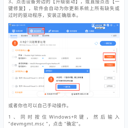
3、点击设备旁边的【升级驱动】，或直接点击【一
键修复】，软件会自动为你更新系统上所有缺失或
过时的驱动程序，安装正确版本。
或者你也可以自己手动操作。
1、同时按住Windows+R键，然后输入
"devmgmt.msc "，点击 "确定"。