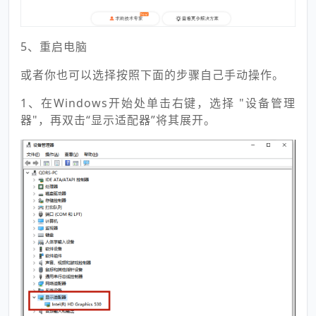
5、重启电脑
或者你也可以选择按照下面的步骤自己手动操作。
1、在Windows开始处单击右键，选择 "设备管理
器"，再双击“显示适配器”将其展开。