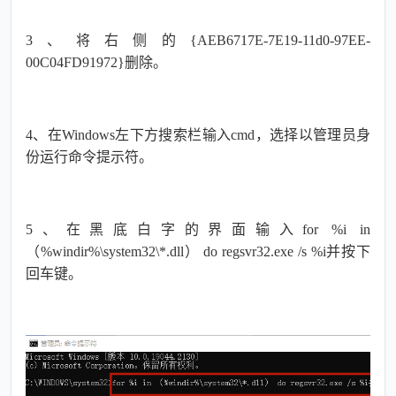
3、
将右侧的
{AEB6717E-7E19-11d0-97EE-
00C04FD91972}删除
。
4、
在
Windows左下方搜索栏输入cmd，选择以管理员身
份运行命令提示符。
5、
在黑底白字的界面输入
for %i in
（%windir%\system32\*.dll） do regsvr32.exe /s %i
并按下
回车键。