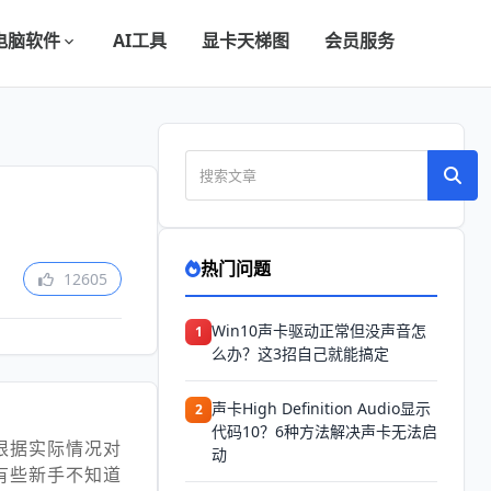
电脑软件
AI工具
显卡天梯图
会员服务
热门问题
12605
Win10声卡驱动正常但没声音怎
1
么办？这3招自己就能搞定
声卡High Definition Audio显示
2
代码10？6种方法解决声卡无法启
根据实际情况对
动
有些新手不知道