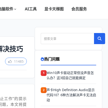
电脑软件
AI工具
显卡天梯图
会员服务
解决技巧
热门问题
11485
Win10声卡驱动正常但没声音怎
1
么办？这3招自己就能搞定
声卡High Definition Audio显示
2
代码10？6种方法解决声卡无法启
止工作”的提示
动
问题，本文将提