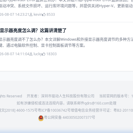
驱动冲突、系统文件损坏、运行库环境问题等，并提供关闭Hyper-V、更新驱
解决方法。
26-08-07 14:23:21
kevin
8533
显示器亮度怎么调？这篇讲清楚了
显示器亮度调不了怎么办？本文详解Windows和外接显示器亮度调节的多种方
键、通过电脑软件控制、显卡控制面板调节等方案。
26-08-07 14:11:04
lucky
18303
ghts Reserved
开发者：深圳市驱动人生科技股份有限公司
当前官网的版本号：
1
如有涉嫌侵权或违法违规内容，请联系邮件qdrs@160.com处理
文[2018] 4600-1575号
粤ICP备10036742号
增值电信业务经营许可证：粤B2-20110
粤公网安备 44030502007377号