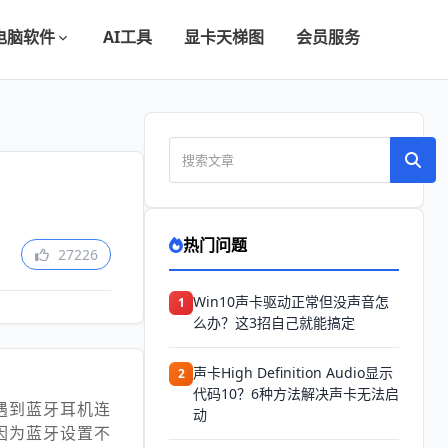
电脑软件
AI工具
显卡天梯图
会员服务
热门问题
27226
Win10声卡驱动正常但没声音怎
1
么办？这3招自己就能搞定
声卡High Definition Audio显示
2
代码10？6种方法解决声卡无法启
遇到蓝牙耳机连
动
因为蓝牙设置不