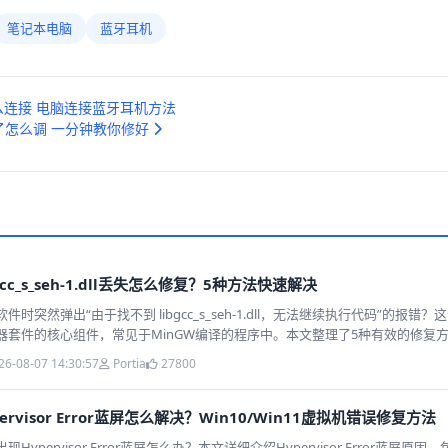
笔记本电脑
蓝牙耳机
连接 电脑连接蓝牙耳机方法
了怎么调 一分钟教你修好
bgcc_s_seh-1.dll丢失怎么修复？5种方法快速解决
件时突然弹出“由于找不到 libgcc_s_seh-1.dll，无法继续执行代码”的报错？
器套件的核心组件，常见于MinGW编译的程序中。本文整理了5种有效的修复
件到安装MinGW运行环境，手把手教你快速解决问题，无需重装系统。
26-08-07 14:30:57
Portia
27800
pervisor Error蓝屏怎么解决？Win10/Win11虚拟机错误修复方法
现Hypervisor Error蓝屏怎么办？本文详细介绍Hypervisor Error蓝屏