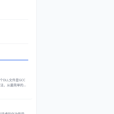
这个DLL文件是GCC
方法，从最简单的重
原因，包括虚拟化功能异