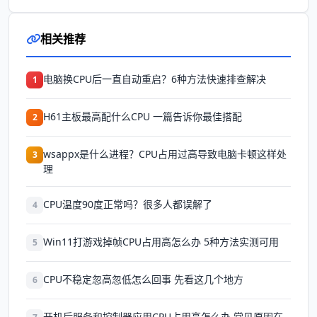
相关推荐
电脑换CPU后一直自动重启？6种方法快速排查解决
1
H61主板最高配什么CPU 一篇告诉你最佳搭配
2
wsappx是什么进程？CPU占用过高导致电脑卡顿这样处
3
理
CPU温度90度正常吗？很多人都误解了
4
Win11打游戏掉帧CPU占用高怎么办 5种方法实测可用
5
CPU不稳定忽高忽低怎么回事 先看这几个地方
6
开机后服务和控制器应用CPU占用高怎么办 常见原因在