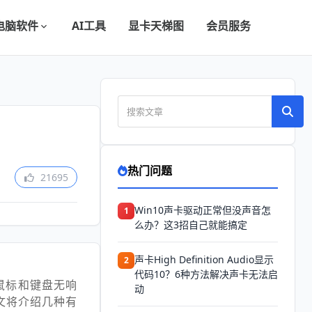
电脑软件
AI工具
显卡天梯图
会员服务
热门问题
21695
Win10声卡驱动正常但没声音怎
1
么办？这3招自己就能搞定
声卡High Definition Audio显示
2
代码10？6种方法解决声卡无法启
鼠标和键盘无响
动
文将介绍几种有