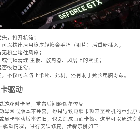
插头，打开机箱；
，可以拔出后用橡皮轻擦金手指（铜片）后重新插入；
有无积尘堵住风扇；
）或气罐清理 主板、散热器、风扇上的灰尘；
是否恢复正常。
尘，不仅可以防止卡死、死机，还有助于延长电脑寿命。
显卡驱动
或游戏时卡屏，重启后问题偶尔恢复
动异常或版本不兼容，也是导致电脑卡顿甚至死机的重要原
或显卡驱动版本过旧，也会造成画面卡顿。这里可以通过专
硬件驱动情况，进行安装修复。步骤示例如下：