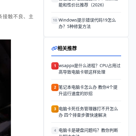
能和性价比推荐（2026）
条接触不良、主
Windows提示错误代码19怎么
10
办？5种修复方法
相关推荐
wsappx是什么进程？CPU占用过
1
高导致电脑卡顿这样处理
笔记本电脑卡怎么办 教你4个提
2
升运行速度的妙招
电脑卡死任务管理器打不开怎么
3
办 四个排查步骤快速解决
电脑卡是硬盘问题吗？教你判断
4