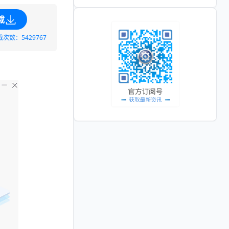
载
载次数：5429767