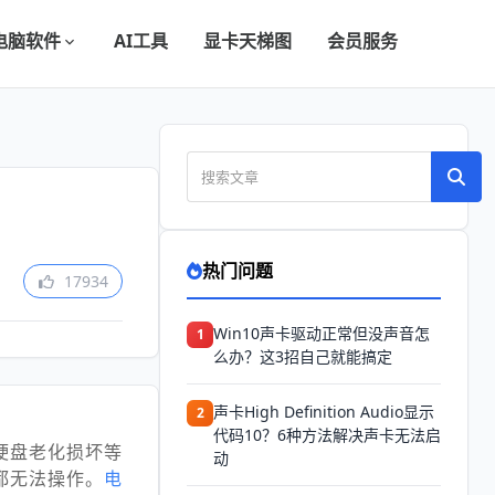
电脑软件
AI工具
显卡天梯图
会员服务
热门问题
17934
Win10声卡驱动正常但没声音怎
1
么办？这3招自己就能搞定
声卡High Definition Audio显示
2
代码10？6种方法解决声卡无法启
硬盘老化损坏等
动
都无法操作。
电