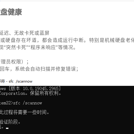
磁盘健康
延迟、无故卡死或蓝屏
，或硬盘存在坏道，都会造成运行中断。特别是机械硬盘老
“突然卡死”“程序未响应”等情况。
管理员权限）；
now，回车，系统会自动扫描并修复错误；