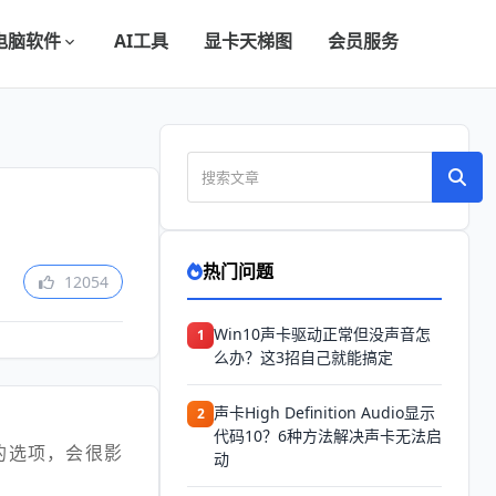
电脑软件
AI工具
显卡天梯图
会员服务
热门问题
12054
Win10声卡驱动正常但没声音怎
1
么办？这3招自己就能搞定
声卡High Definition Audio显示
2
代码10？6种方法解决声卡无法启
的选项，会很影
动