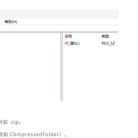
 .zip。
ompressedFolder）。