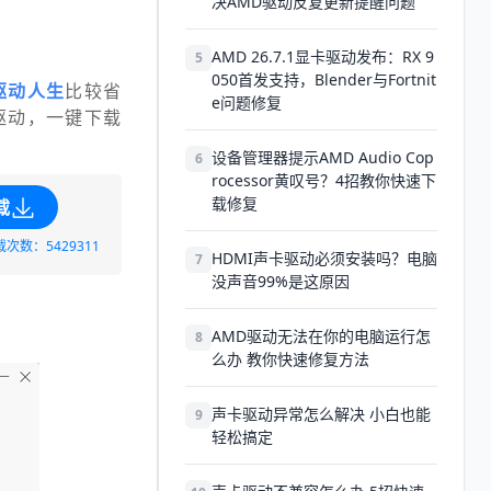
决AMD驱动反复更新提醒问题
AMD 26.7.1显卡驱动发布：RX 9
5
050首发支持，Blender与Fortnit
驱动人生
比较省
e问题修复
驱动，一键下载
设备管理器提示AMD Audio Cop
6
rocessor黄叹号？4招教你快速下
载修复
载
载次数：5429311
HDMI声卡驱动必须安装吗？电脑
7
没声音99%是这原因
AMD驱动无法在你的电脑运行怎
8
么办 教你快速修复方法
声卡驱动异常怎么解决 小白也能
9
轻松搞定