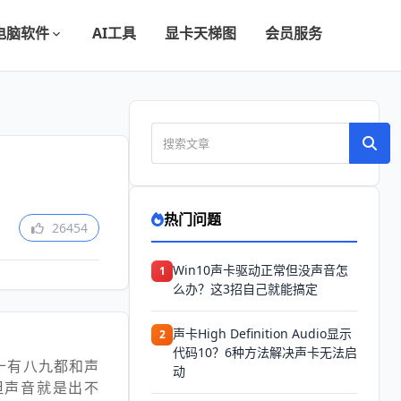
电脑软件
AI工具
显卡天梯图
会员服务
热门问题
26454
Win10声卡驱动正常但没声音怎
1
么办？这3招自己就能搞定
声卡High Definition Audio显示
2
代码10？6种方法解决声卡无法启
十有八九都和声
动
但声音就是出不