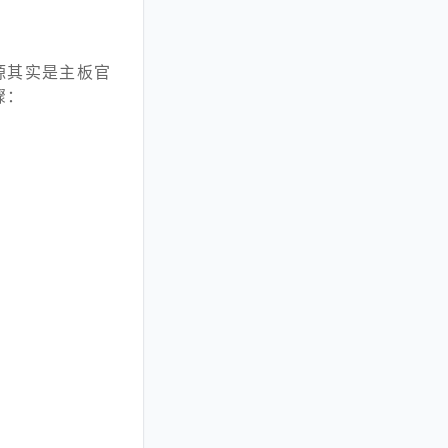
源其实是主板官
骤：