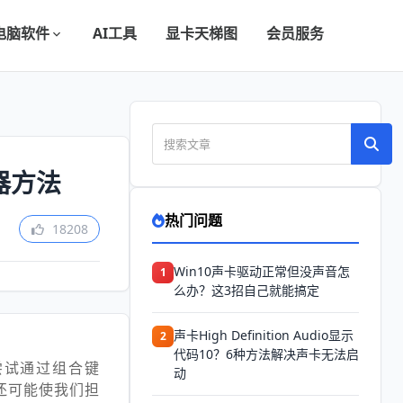
电脑软件
AI工具
显卡天梯图
会员服务
器方法
热门问题
18208
Win10声卡驱动正常但没声音怎
1
么办？这3招自己就能搞定
声卡High Definition Audio显示
2
代码10？6种方法解决声卡无法启
尝试通过组合键
动
，还可能使我们担