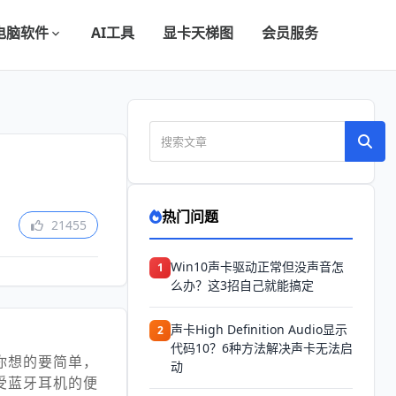
电脑软件
AI工具
显卡天梯图
会员服务
热门问题
21455
Win10声卡驱动正常但没声音怎
1
么办？这3招自己就能搞定
声卡High Definition Audio显示
2
代码10？6种方法解决声卡无法启
你想的要简单，
动
受蓝牙耳机的便