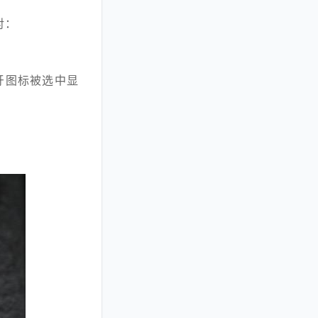
对：
牙图标被选中显