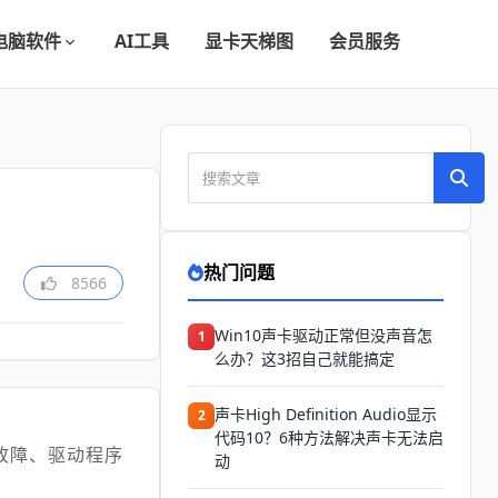
电脑软件
AI工具
显卡天梯图
会员服务
热门问题
8566
Win10声卡驱动正常但没声音怎
1
么办？这3招自己就能搞定
声卡High Definition Audio显示
2
代码10？6种方法解决声卡无法启
故障、驱动程序
动