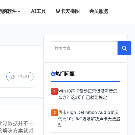
电脑软件
AI工具
显卡天梯图
会员服务
热门问题
13461
Win10声卡驱动正常但没声音怎
1
么办？这3招自己就能搞定
声卡High Definition Audio显示
2
代码10？6种方法解决声卡无法启
此时数据并不一
动
的解决方案就派