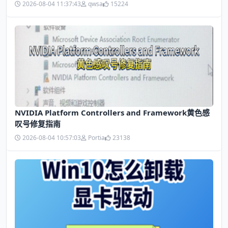
2026-08-04 11:37:43
qwsa
15224
NVIDIA Platform Controllers and Framework黄色感
叹号修复指南
2026-08-04 10:57:03
Portia
23138