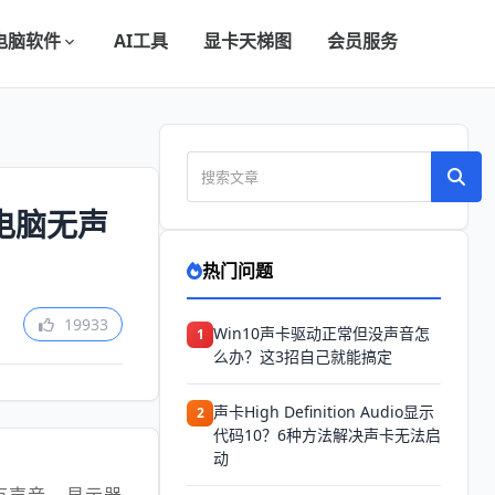
电脑软件
AI工具
显卡天梯图
会员服务
号和电脑无声
热门问题
19933
Win10声卡驱动正常但没声音怎
1
么办？这3招自己就能搞定
声卡High Definition Audio显示
2
代码10？6种方法解决声卡无法启
动