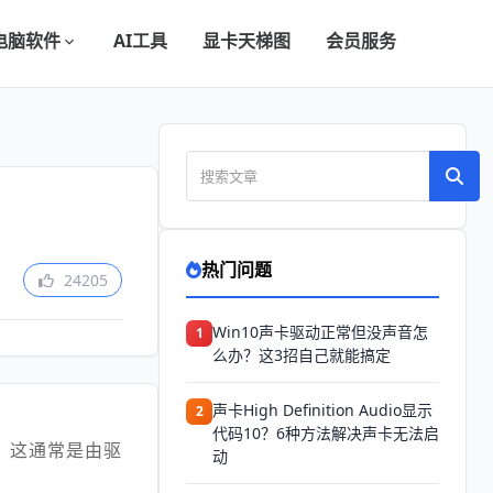
电脑软件
AI工具
显卡天梯图
会员服务
热门问题
24205
Win10声卡驱动正常但没声音怎
1
么办？这3招自己就能搞定
声卡High Definition Audio显示
2
代码10？6种方法解决声卡无法启
音。这通常是由驱
动