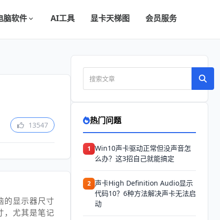
电脑软件
AI工具
显卡天梯图
会员服务
热门问题
13547
Win10声卡驱动正常但没声音怎
1
么办？这3招自己就能搞定
声卡High Definition Audio显示
2
代码10？6种方法解决声卡无法启
脑的显示器尺寸
动
寸，尤其是笔记