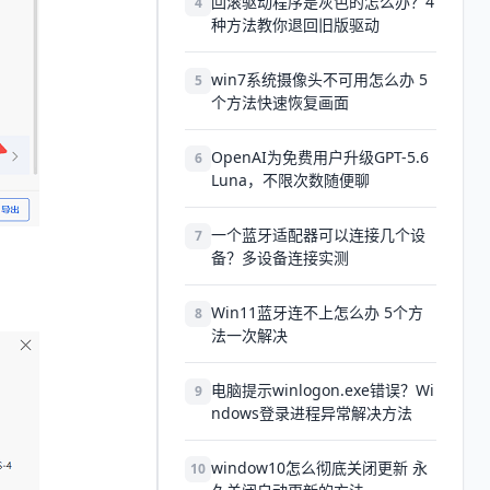
回滚驱动程序是灰色的怎么办？4
4
种方法教你退回旧版驱动
win7系统摄像头不可用怎么办 5
5
个方法快速恢复画面
OpenAI为免费用户升级GPT-5.6
6
Luna，不限次数随便聊
一个蓝牙适配器可以连接几个设
7
备？多设备连接实测
Win11蓝牙连不上怎么办 5个方
8
法一次解决
电脑提示winlogon.exe错误？Wi
9
ndows登录进程异常解决方法
window10怎么彻底关闭更新 永
10