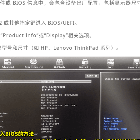
软件或 BIOS 信息中，会包含设备出厂配置，包括显示器
2 或其他指定键进入 BIOS/UEFI。
“Product Info”或“Display”相关选项。
和尺寸（如 HP、Lenovo ThinkPad 系列）。