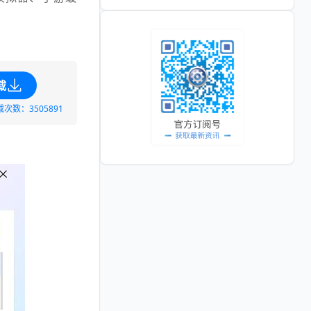
载
载次数：3505891