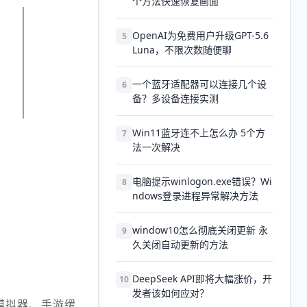
个方法快速恢复画面
OpenAI为免费用户升级GPT-5.6
5
Luna，不限次数随便聊
一个蓝牙适配器可以连接几个设
6
备？多设备连接实测
Win11蓝牙连不上怎么办 5个方
7
法一次解决
电脑提示winlogon.exe错误？Wi
8
ndows登录进程异常解决方法
window10怎么彻底关闭更新 永
9
久关闭自动更新的方法
DeepSeek API即将大幅涨价，开
10
发者该如何应对？
模拟器、手游缓