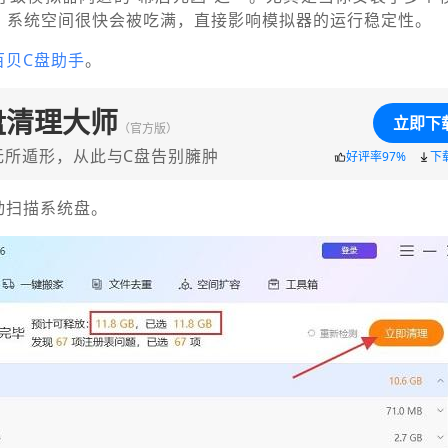
，系统空间很快会被吃满，直接影响模拟器的运行稳定性。
百贝C盘助手
。
盘清理大师
立即下
（官方版）
无所遁形，从此与C盘告别臃肿
好评率97%
下
动扫描系统盘。