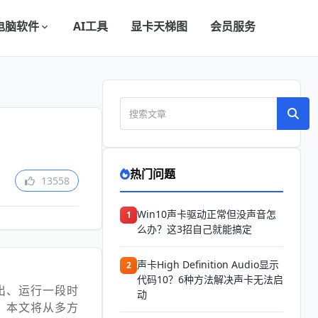
电脑软件
AI工具
显卡天梯图
会员服务
热门问题
13558
Win10声卡驱动正常但没声音怎
1
么办？这3招自己就能搞定
声卡High Definition Audio显示
2
代码10？6种方法解决声卡无法启
出、运行一段时
动
。本文将从多方