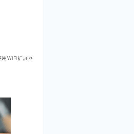
WiFi扩展器
。