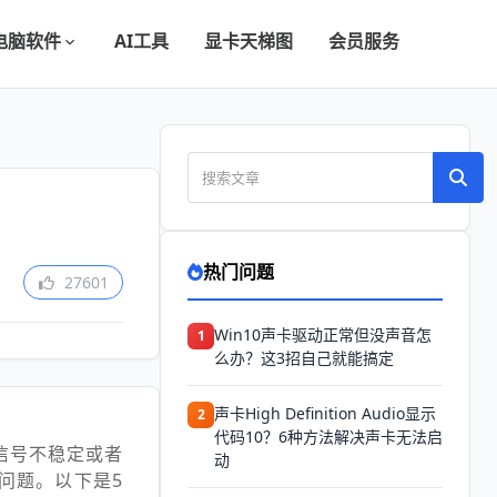
电脑软件
AI工具
显卡天梯图
会员服务
热门问题
27601
Win10声卡驱动正常但没声音怎
1
么办？这3招自己就能搞定
声卡High Definition Audio显示
2
代码10？6种方法解决声卡无法启
信号不稳定或者
动
问题。以下是5