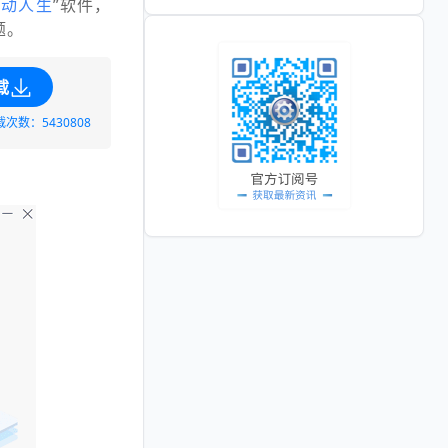
驱动人生
”软件，
题。
载
载次数：5430808