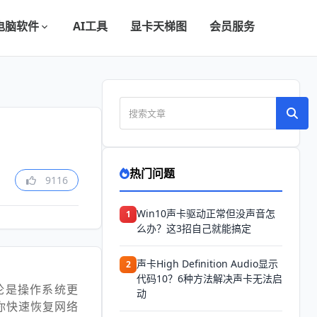
电脑软件
AI工具
显卡天梯图
会员服务
热门问题
9116
Win10声卡驱动正常但没声音怎
1
么办？这3招自己就能搞定
声卡High Definition Audio显示
2
代码10？6种方法解决声卡无法启
论是操作系统更
动
你快速恢复网络