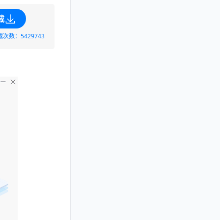
载
载次数：5429743