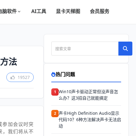
电脑软件
AI工具
显卡天梯图
会员服务
决方法
热门问题
19527
Win10声卡驱动正常但没声音怎
1
么办？这3招自己就能搞定
声卡High Definition Audio显示
2
代码10？6种方法解决声卡无法启
或参加会议时突
动
来，我们将从不