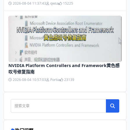
2026-08-04 11:37:43
qwsa
15225
NVIDIA Platform Controllers and Framework黄色感
叹号修复指南
2026-08-04 10:57:03
Portia
23139