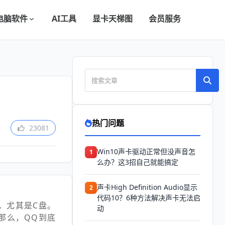
电脑软件
AI工具
显卡天梯图
会员服务
热门问题
23081
Win10声卡驱动正常但没声音怎
1
么办？这3招自己就能搞定
声卡High Definition Audio显示
2
代码10？6种方法解决声卡无法启
，尤其是C盘。
动
那么，QQ到底